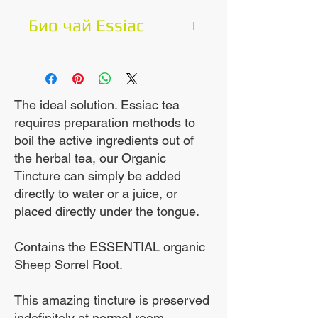
на организма,
Био чай Essiac
възстановяването на
Вашият Essiac чай
енергийните нива и
Основните действия на
възстановяването на
чая на Essiac са
имунната система, като
The ideal solution. Essiac tea
requires preparation methods to
премахването на тежки
всички те действат за
boil the active ingredients out of
възстановяване на
метали, детоксикацията
the herbal tea, our Organic
тялото до ниво, където
на организма,
Tincture can simply be added
то е в състояние да
възстановяването на
directly to water or a juice, or
победи по -добре
placed directly under the tongue.
енергийните нива и
болестта, използвайки
възстановяването на
Contains the ESSENTIAL organic
собствените си ресурси.
имунната система, като
Sheep Sorrel Root.
С други думи, Essiac
всички те действат за
възстановява имунната
възстановяване на
This amazing tincture is preserved
система и подобрява
indefinitely at normal room