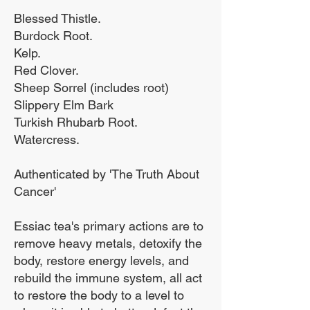
Blessed Thistle.
Burdock Root.
Билколечението се
Kelp.
използва от хиляди
Red Clover.
години за подобряване
Sheep Sorrel (includes root)
на здравето на хората.
Slippery Elm Bark
Turkish Rhubarb Root.
Чаят Essiac се използва
Watercress.
в Канада за лечение на
хора с рак от началото
Authenticated by 'The Truth About
на 1900 -те години.
Cancer'
Осемте билки, които
Essiac tea's primary actions are to
съставляват essiac,
remove heavy metals, detoxify the
помагат на тялото да
body, restore energy levels, and
елиминира токсините и
rebuild the immune system, all act
по този начин
to restore the body to a level to