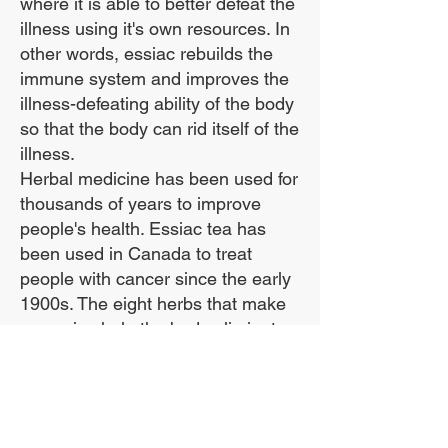
where it is able to better defeat the
изграждат имунната
illness using it's own resources. In
система на организма.
other words, essiac rebuilds the
immune system and improves the
illness-defeating ability of the body
so that the body can rid itself of the
Ние използваме само
illness.
органични билки и
Herbal medicine has been used for
нашата формула
thousands of years to improve
съдържа основния
people's health. Essiac tea has
been used in Canada to treat
корен от овчи щавел.
people with cancer since the early
1900s. The eight herbs that make
up essiac help the body eliminate
toxins, and by doing that they build
up the body's immune system.
Хората със следните
***We use the entire sheep sorrel
здравословни