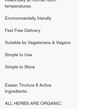
тялото до ниво, където
temperatures.
способността на
то е в състояние да
организма да побеждава
победи по -добре
Environmentally friendly
болестта, така че тялото
болестта, използвайки
да може да се отърве от
Fast Free Delivery
собствените си ресурси.
болестта.
С други думи, essiac
Suitable for Vegetarians & Vegans
възстановява имунната
система и подобрява
Simple to Use
способността на
Simple to Store
организма да
побеждава болестта,
така че тялото да може
Essiac Tincture 8 Active
Ingredients:
да се отърве от
болестта.
ALL HERBS ARE ORGANIC: