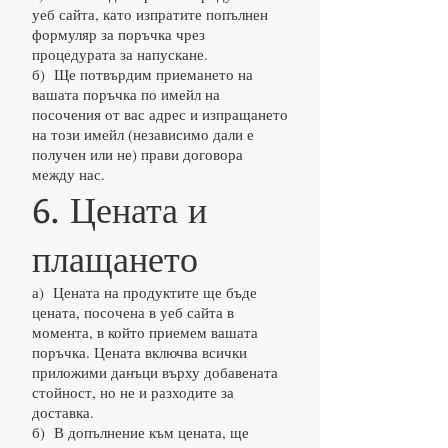
уеб сайта, като изпратите попълнен
формуляр за поръчка чрез
процедурата за напускане.
б) Ще потвърдим приемането на
вашата поръчка по имейл на
посочения от вас адрес и изпращането
на този имейл (независимо дали е
получен или не) прави договора
между нас.
6. Цената и
плащането
а) Цената на продуктите ще бъде
цената, посочена в уеб сайта в
момента, в който приемем вашата
поръчка. Цената включва всички
приложими данъци върху добавената
стойност, но не и разходите за
доставка.
б) В допълнение към цената, ще