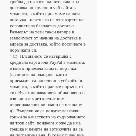
трябва да платите нашите такси за
доставка, посочени в уеб сайта в
момента, в който приемаме вашата
поръчка - освен ако не отговаряте на
условията за безплатна доставка.
Размерът на тези такси варира в
зависимост от начина на доставка и
адреса за доставка, който посочвате в
поръчката си.
° С) Плащането се извършва с
кредитна карта или PayPal в момента,
в който приемем вашата поръчка.
(начините на плащане, които
приемаме, са посочени в уебсайта в
момента, в който правите поръчката
си). Възстановяванията обикновено се
извършват чрез кредит към
първоначалния ви начин на плащане.
д) Въпреки че се полагат всякакви
грижи за качеството на съдържанието
на този сайт, понякога може да има
грешка и цените на артикулите да са
на погрешна цена. В този случай ние