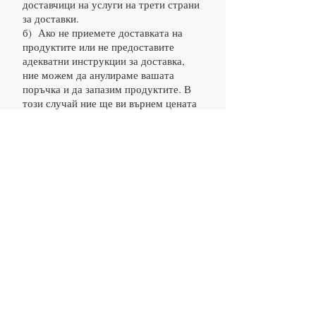
доставчици на услуги на трети страни
за доставки.
б) Ако не приемете доставката на
продуктите или не предоставите
адекватни инструкции за доставка,
ние можем да анулираме вашата
поръчка и да запазим продуктите. В
този случай ние ще ви върнем цената
на продуктите, но все пак ще бъдете
задължени да платите всички такси за
доставка.
° С) Ако има грешка или друг
проблем с доставката по отношение
на поръчаните продукти, трябва да ни
уведомите писмено в рамките на 14
дни след датата на доставка. Ние не
носим отговорност за загуба или
повреда, ако не направите това.
8. Общи
а) Рекламираните в уеб сайта
продукти са предназначени за