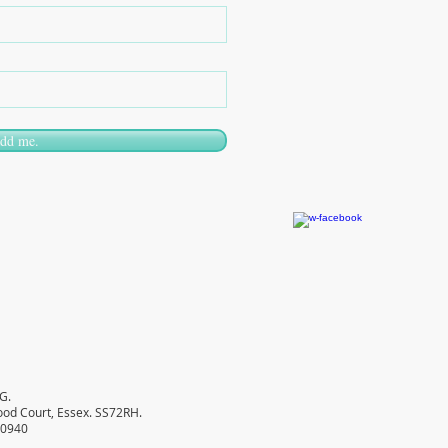
add me.
G.
od Court, Essex. SS72RH.
30940