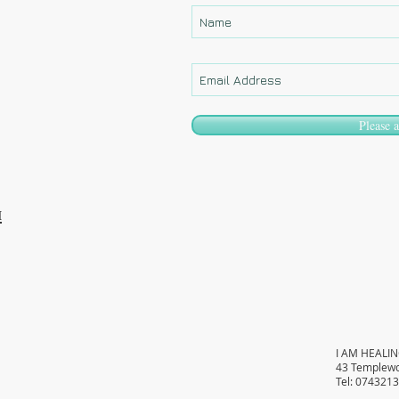
Please 
и
I AM HEALIN
43 Templewo
Tel: 074321